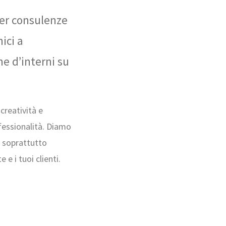
per consulenze
ici a
ne d’interni su
creatività e
fessionalità. Diamo
a soprattutto
e i tuoi clienti.