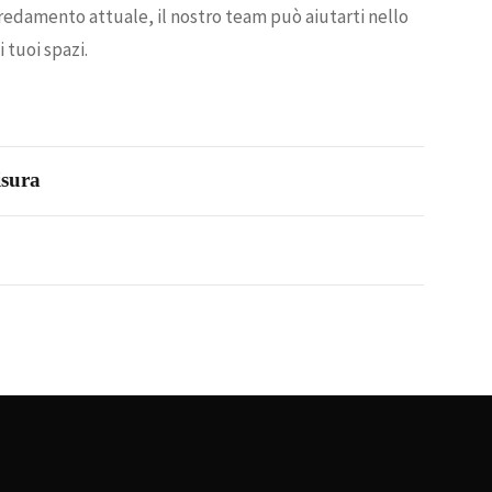
rredamento attuale, il nostro team può aiutarti nello
 tuoi spazi.
isura