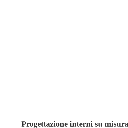
Ci sono spazi 
pezzi
Progettazione interni su misur